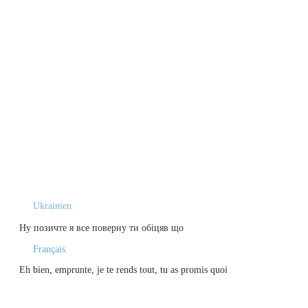
Ukrainien
Ну позичте я все поверну ти обіцяв що
Français
Eh bien, emprunte, je te rends tout, tu as promis quoi