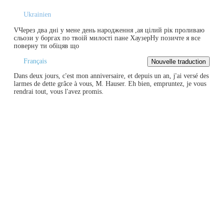
Ukrainien
VЧерез два дні у мене день народження ,ая цілий рік проливаю
сльози у боргах по твоій милості пане ХаузерНу позичте я все
поверну ти обіцяв що
Français
Dans deux jours, c'est mon anniversaire, et depuis un an, j'ai versé des
larmes de dette grâce à vous, M. Hauser. Eh bien, empruntez, je vous
rendrai tout, vous l'avez promis.