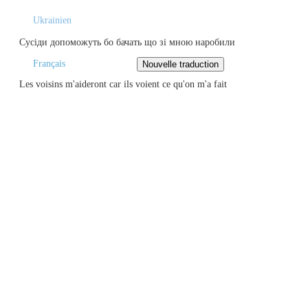
Ukrainien
Сусіди допоможуть бо бачать що зі мною наробили
Français
Les voisins m'aideront car ils voient ce qu'on m'a fait