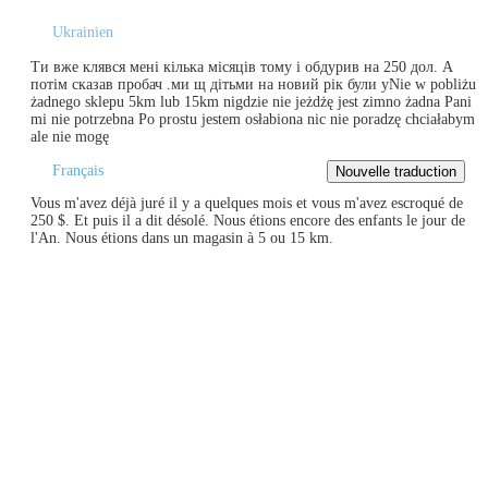
Ukrainien
Ти вже клявся мені кілька місяців тому і обдурив на 250 дол. А
потім сказав пробач .ми щ дітьми на новий рік були уNie w pobliżu
żadnego sklepu 5km lub 15km nigdzie nie jeżdżę jest zimno żadna Pani
mi nie potrzebna Po prostu jestem osłabiona nic nie poradzę chciałabym
ale nie mogę
Français
Vous m'avez déjà juré il y a quelques mois et vous m'avez escroqué de
250 $. Et puis il a dit désolé. Nous étions encore des enfants le jour de
l'An. Nous étions dans un magasin à 5 ou 15 km.