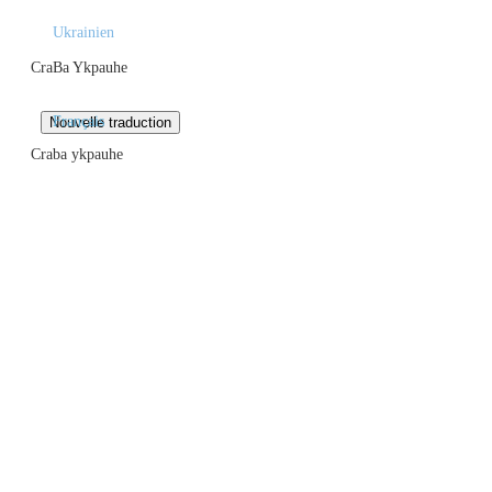
Ukrainien
CraBa Ykpauhe
Français
Craba ykpauhe